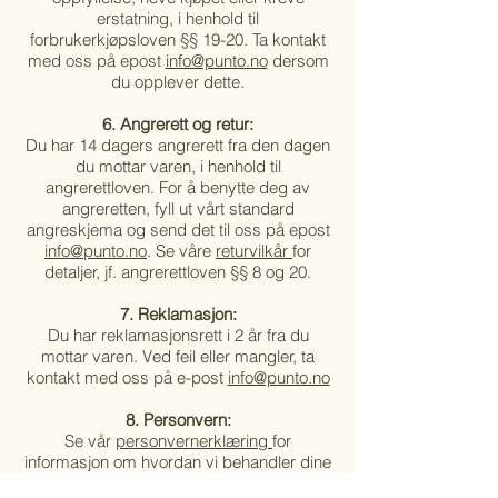
erstatning, i henhold til
forbrukerkjøpsloven §§ 19-20. Ta kontakt
med oss på epost
info@punto.no
dersom
du opplever dette.
6. Angrerett og retur:
Du har 14 dagers angrerett fra den dagen
du mottar varen, i henhold til
angrerettloven. For å benytte deg av
angreretten, fyll ut vårt standard
angreskjema og send det til oss på epost
info@punto.no
. Se våre
returvilkår
for
detaljer, jf. angrerettloven §§ 8 og 20.
7. Reklamasjon:
Du har reklamasjonsrett i 2 år fra du
mottar varen. Ved feil eller mangler, ta
kontakt med oss på e-post
info@punto.no
8. Personvern:
Se vår
personvernerklæring
for
informasjon om hvordan vi behandler dine
data.